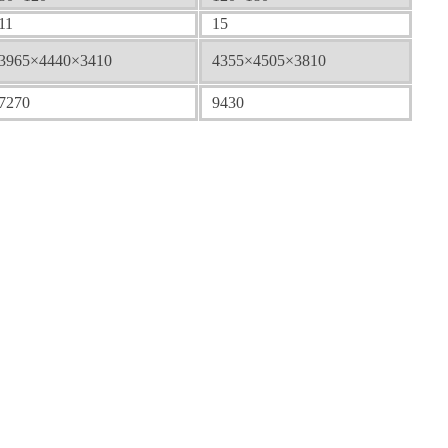
11
15
3965×4440×3410
4355×4505×3810
7270
9430