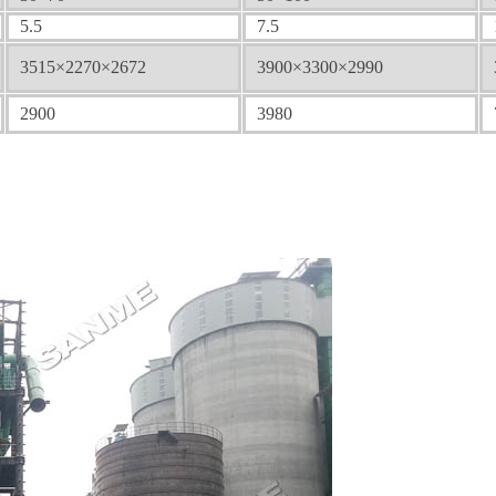
5.5
7.5
3515×2270×2672
3900×3300×2990
2900
3980