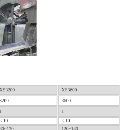
XS3200
XS3600
3200
3600
1
1
≤ 10
≤ 10
80~120
120~180