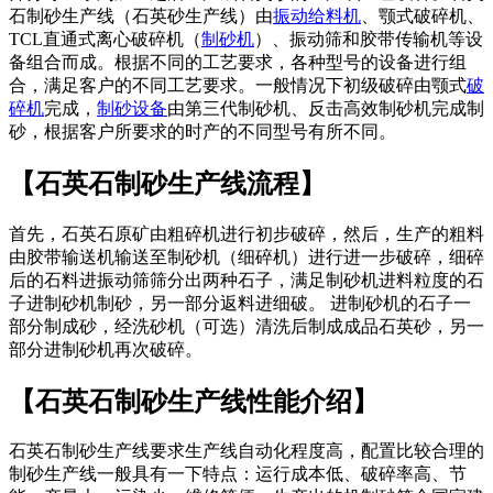
石制砂生产线（石英砂生产线）由
振动给料机
、颚式破碎机、
TCL直通式离心破碎机（
制砂机
）、振动筛和胶带传输机等设
备组合而成。根据不同的工艺要求，各种型号的设备进行组
合，满足客户的不同工艺要求。一般情况下初级破碎由颚式
破
碎机
完成，
制砂设备
由第三代制砂机、反击高效制砂机完成制
砂，根据客户所要求的时产的不同型号有所不同。
【石英石制砂生产线流程】
首先，石英石原矿由粗碎机进行初步破碎，然后，生产的粗料
由胶带输送机输送至制砂机（细碎机）进行进一步破碎，细碎
后的石料进振动筛筛分出两种石子，满足制砂机进料粒度的石
子进制砂机制砂，另一部分返料进细破。 进制砂机的石子一
部分制成砂，经洗砂机（可选）清洗后制成成品石英砂，另一
部分进制砂机再次破碎。
【石英石制砂生产线性能介绍】
石英石制砂生产线要求生产线自动化程度高，配置比较合理的
制砂生产线一般具有一下特点：运行成本低、破碎率高、节